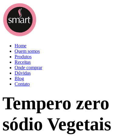
Home
Quem somos
Produtos
Receitas
Onde comprar
Dúvidas
Blog
Contato
Tempero zero
sódio Vegetais