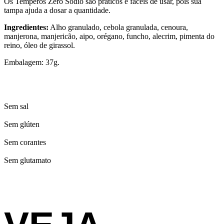
Os Temperos Zero Sódio são práticos e fáceis de usar, pois sua
tampa ajuda a dosar a quantidade.
Ingredientes:
Alho granulado, cebola granulada, cenoura,
manjerona, manjericão, aipo, orégano, funcho, alecrim, pimenta do
reino, óleo de girassol.
Embalagem: 37g.
Sem sal
Sem glúten
Sem corantes
Sem glutamato