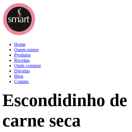
Home
Quem somos
Produtos
Receitas
Onde comprar
Dúvidas
Blog
Contato
Escondidinho de
carne seca