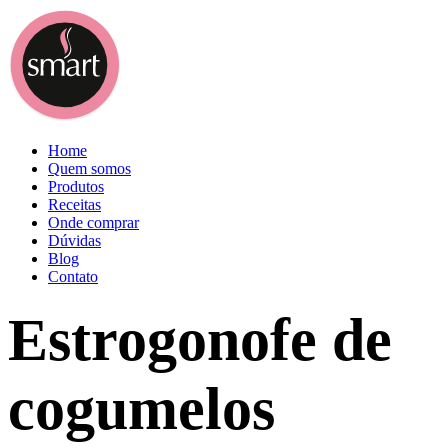
Home
Quem somos
Produtos
Receitas
Onde comprar
Dúvidas
Blog
Contato
Estrogonofe de
cogumelos