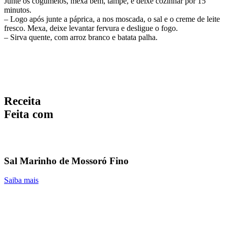
Junte os cogumelos, mexa bem, tampe, e deixe cozinhar por 15
minutos.
– Logo após junte a páprica, a nos moscada, o sal e o creme de leite
fresco. Mexa, deixe levantar fervura e desligue o fogo.
– Sirva quente, com arroz branco e batata palha.
Receita
Feita com
Sal Marinho de Mossoró Fino
Saiba mais