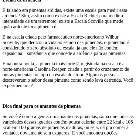
E falando em pimentas ardidas, existe uma escala para medir essa
ardência! Sim, assim como existe a Escala Richter para medir a
intensidade de um terremoto, existe a Escala Scoville que mede
quão ardente uma pimenta é.
E na escala criada pelo farmacêutico norte-americano Wilbur
Scoville, que dedicou a vida ao estudo das pimentas, o pimentão é
considerado o zero absoluto da escala, já que ele não contém
capsaicina – substância que concede a ardência para as pimentas.
E na outra ponta, a pimenta mais forte já registrada na escala é a
norte-americana Carolina Reaper, criada a partir do cruzamento de
outras pimentas no topo da escala de ardor. Algumas pessoas
descreveram o sabor dessa pimenta como sendo lava derretida. Você
experimentaria?
Dica final para os amantes de pimenta
Se você é como a gente: um amante das pimentas, saiba que todas as
variedades dessas iguarias contêm pouca caloria: entre 22 kcal e 105
kcal em 100 gramas de pimentas maduras, ou seja, dá pra comer à
vontade, obviamente sem exageros! E você encontra opções