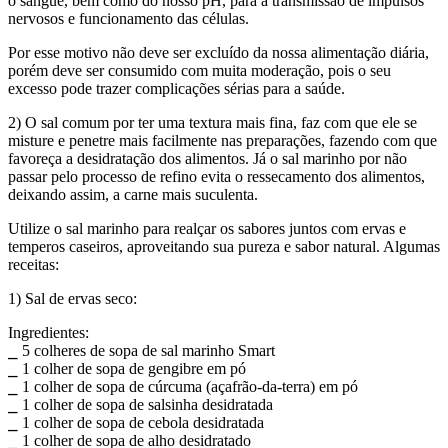
o sangue, bem como do nosso pH, para a transmissão de impulsos
nervosos e funcionamento das células.
Por esse motivo não deve ser excluído da nossa alimentação diária,
porém deve ser consumido com muita moderação, pois o seu
excesso pode trazer complicações sérias para a saúde.
2) O sal comum por ter uma textura mais fina, faz com que ele se
misture e penetre mais facilmente nas preparações, fazendo com que
favoreça a desidratação dos alimentos. Já o sal marinho por não
passar pelo processo de refino evita o ressecamento dos alimentos,
deixando assim, a carne mais suculenta.
Utilize o sal marinho para realçar os sabores juntos com ervas e
temperos caseiros, aproveitando sua pureza e sabor natural. Algumas
receitas:
1) Sal de ervas seco:
Ingredientes:
⎯ 5 colheres de sopa de sal marinho Smart
⎯ 1 colher de sopa de gengibre em pó
⎯ 1 colher de sopa de cúrcuma (açafrão-da-terra) em pó
⎯ 1 colher de sopa de salsinha desidratada
⎯ 1 colher de sopa de cebola desidratada
⎯ 1 colher de sopa de alho desidratado